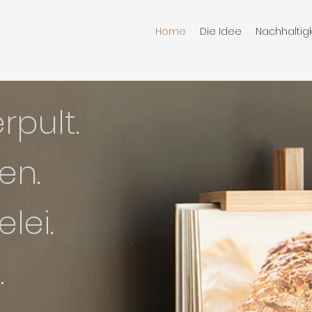
Home
Die Idee
Nachhaltigk
rpult.
en.
elei.
i
.